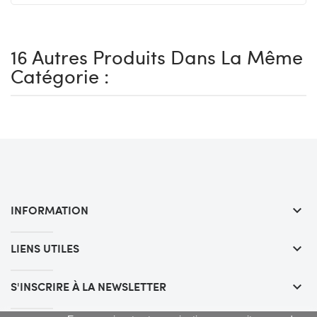
16 Autres Produits Dans La Même
Catégorie :
INFORMATION
keyboard_arrow_down
LIENS UTILES
keyboard_arrow_down
S'INSCRIRE À LA NEWSLETTER
keyboard_arrow_down