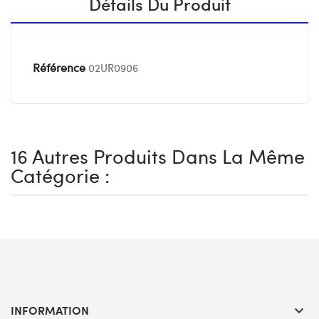
Détails Du Produit
Référence
02UR0906
16 Autres Produits Dans La Même
Catégorie :
INFORMATION
keyboard_arrow_down