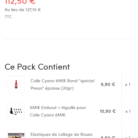
112,50 €
Au lieu de 127,10 €
TTC
Ce Pack Contient
Colle Cyano 6MIK Bond "spécial
9,90 €
x 1
Pneus" épaisse (20gr)
6MIK Embout + Aiguille pour
10,90 €
x 1
Colle Cyano 6MIK
Elastiques de collage de Roues
6,50 €
x 1