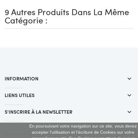
9 Autres Produits Dans La Même
Catégorie :
INFORMATION
keyboard_arrow_down
LIENS UTILES
keyboard_arrow_down
S'INSCRIRE À LA NEWSLETTER
keyboard_arrow_down
En poursuivant votre navigation sur ce site, vous devez
accepter l’utilisation et l'écriture de Cookies sur votre