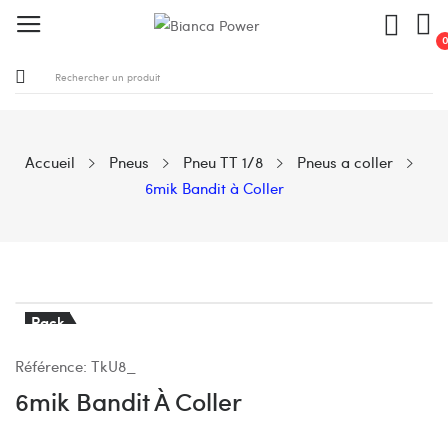
Accueil
Pneus
Pneu TT 1/8
Pneus a coller
6mik Bandit à Coller
Pack
Référence:
TkU8_
6mik Bandit À Coller