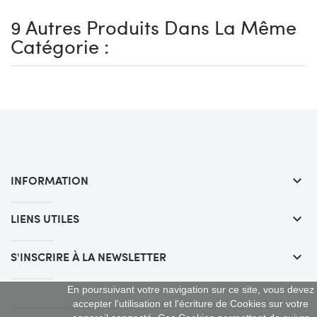
9 Autres Produits Dans La Même
Catégorie :
INFORMATION
keyboard_arrow_down
LIENS UTILES
keyboard_arrow_down
S'INSCRIRE À LA NEWSLETTER
keyboard_arrow_down
En poursuivant votre navigation sur ce site, vous devez
accepter l’utilisation et l'écriture de Cookies sur votre